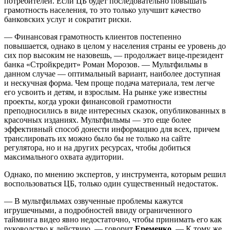
потребителей. Если ЦБ будет последовательно повышать
грамотность населения, то это только улучшит качество
банковских услуг и сократит риски.
— Финансовая грамотность клиентов постепенно
повышается, однако в целом у населения страны ее уровень до
сих пор высоким не назовешь, — продолжает вице-президент
банка «Стройкредит» Роман Морозов. — Мультфильмы в
данном случае — оптимальный вариант, наиболее доступная
и нескучная форма. Чем проще подача материала, тем легче
его усвоить и детям, и взрослым. На рынке уже известны
проекты, когда уроки финансовой грамотности
преподносились в виде интересных сказок, опубликованных в
красочных изданиях. Мультфильмы — это еще более
эффективный способ донести информацию для всех, причем
транслировать их можно было бы не только на сайте
регулятора, но и на других ресурсах, чтобы добиться
максимального охвата аудитории.
Однако, по мнению экспертов, у инструмента, которым решил
воспользоваться ЦБ, только один существенный недостаток.
— В мультфильмах озвученные проблемы кажутся
игрушечными, а подробностей ввиду ограниченного
тайминга видео явно недостаточно, чтобы принимать его как
руководство к действию, — говорит
Еременко
. — К тому же