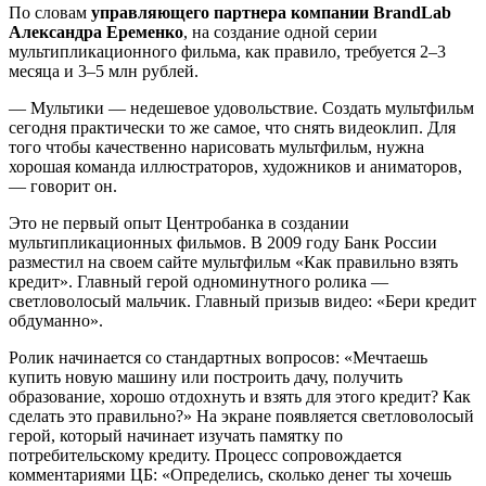
По словам
управляющего партнера компании BrandLab
Александра Еременко
, на создание одной серии
мультипликационного фильма, как правило, требуется 2–3
месяца и 3–5 млн рублей.
— Мультики — недешевое удовольствие. Создать мультфильм
сегодня практически то же самое, что снять видеоклип. Для
того чтобы качественно нарисовать мультфильм, нужна
хорошая команда иллюстраторов, художников и аниматоров,
— говорит он.
Это не первый опыт Центробанка в создании
мультипликационных фильмов. В 2009 году Банк России
разместил на своем сайте мультфильм «Как правильно взять
кредит». Главный герой одноминутного ролика —
светловолосый мальчик. Главный призыв видео: «Бери кредит
обдуманно».
Ролик начинается со стандартных вопросов: «Мечтаешь
купить новую машину или построить дачу, получить
образование, хорошо отдохнуть и взять для этого кредит? Как
сделать это правильно?» На экране появляется светловолосый
герой, который начинает изучать памятку по
потребительскому кредиту. Процесс сопровождается
комментариями ЦБ: «Определись, сколько денег ты хочешь