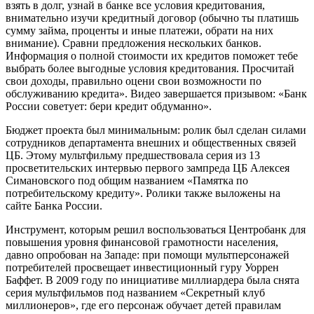
взять в долг, узнай в банке все условия кредитования,
внимательно изучи кредитный договор (обычно ты платишь
сумму займа, проценты и иные платежи, обрати на них
внимание). Сравни предложения нескольких банков.
Информация о полной стоимости их кредитов поможет тебе
выбрать более выгодные условия кредитования. Просчитай
свои доходы, правильно оцени свои возможности по
обслуживанию кредита». Видео завершается призывом: «Банк
России советует: бери кредит обдуманно».
Бюджет проекта был минимальным: ролик был сделан силами
сотрудников департамента внешних и общественных связей
ЦБ. Этому мультфильму предшествовала серия из 13
просветительских интервью первого зампреда ЦБ Алексея
Симановского под общим названием «Памятка по
потребительскому кредиту». Ролики также выложены на
сайте Банка России.
Инструмент, которым решил воспользоваться Центробанк для
повышения уровня финансовой грамотности населения,
давно опробован на Западе: при помощи мультперсонажей
потребителей просвещает инвестиционный гуру Уоррен
Баффет. В 2009 году по инициативе миллиардера была снята
серия мультфильмов под названием «Секретный клуб
миллионеров», где его персонаж обучает детей правилам