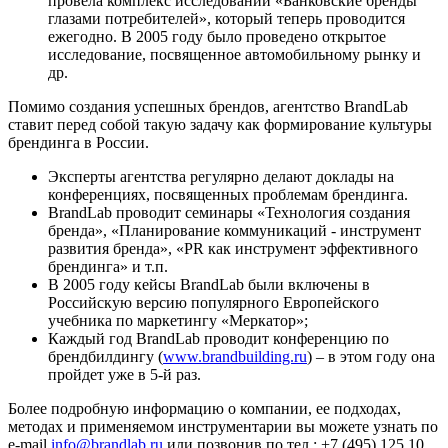
провела комплекс исследований «Банковские бренды
глазами потребителей», который теперь проводится
ежегодно. В 2005 году было проведено открытое
исследование, посвященное автомобильному рынку и
др.
Помимо создания успешных брендов, агентство BrandLab
ставит перед собой такую задачу как формирование культуры
брендинга в России.
Эксперты агентства регулярно делают доклады на
конференциях, посвященных проблемам брендинга.
BrandLab проводит семинары «Технология создания
бренда», «Планирование коммуникаций - инструмент
развития бренда», «PR как инструмент эффективного
брендинга» и т.п.
В 2005 году кейсы BrandLab были включены в
Российскую версию популярного Европейского
учебника по маркетингу «Меркатор»;
Каждый год BrandLab проводит конференцию по
брендбилдингу (
www.brandbuilding.ru
) – в этом году она
пройдет уже в 5-й раз.
Более подробную информацию о компании, ее подходах,
методах и применяемом инструментарии вы можете узнать по
e-mail
info@brandlab.ru
или позвонив по тел.: +7 (495) 125 10