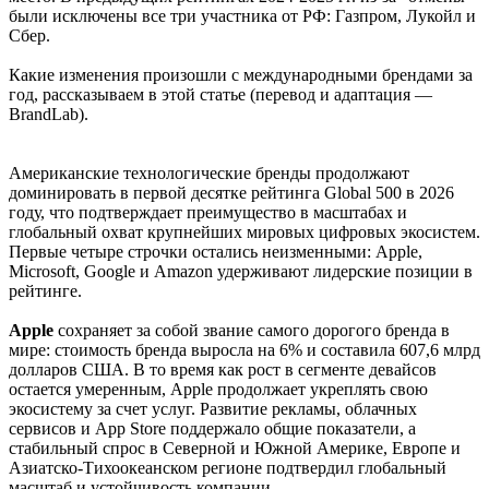
были исключены все три участника от РФ: Газпром, Лукойл и
Сбер.
Какие изменения произошли с международными брендами за
год, рассказываем в этой статье (перевод и адаптация —
BrandLab).
Американские технологические бренды продолжают
доминировать в первой десятке рейтинга Global 500 в 2026
году, что подтверждает преимущество в масштабах и
глобальный охват крупнейших мировых цифровых экосистем.
Первые четыре строчки остались неизменными: Apple,
Microsoft, Google и Amazon удерживают лидерские позиции в
рейтинге.
Apple
сохраняет за собой звание самого дорогого бренда в
мире: стоимость бренда выросла на 6% и составила 607,6 млрд
долларов США. В то время как рост в сегменте девайсов
остается умеренным, Apple продолжает укреплять свою
экосистему за счет услуг. Развитие рекламы, облачных
сервисов и App Store поддержало общие показатели, а
стабильный спрос в Северной и Южной Америке, Европе и
Азиатско-Тихоокеанском регионе подтвердил глобальный
масштаб и устойчивость компании.