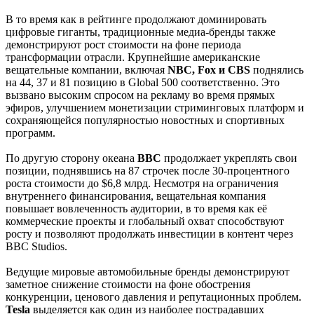
В то время как в рейтинге продолжают доминировать
цифровые гиганты, традиционные медиа-бренды также
демонстрируют рост стоимости на фоне периода
трансформации отрасли. Крупнейшие американские
вещательные компании, включая
NBC, Fox и CBS
поднялись
на 44, 37 и 81 позицию в Global 500 соответственно. Это
вызвано высоким спросом на рекламу во время прямых
эфиров, улучшением монетизации стриминговых платформ и
сохраняющейся популярностью новостных и спортивных
программ.
По другую сторону океана
BBC
продолжает укреплять свои
позиции, поднявшись на 87 строчек после 30-процентного
роста стоимости до $6,8 млрд. Несмотря на ограничения
внутреннего финансирования, вещательная компания
повышает вовлеченность аудитории, в то время как её
коммерческие проекты и глобальный охват способствуют
росту и позволяют продолжать инвестиции в контент через
BBC Studios.
Ведущие мировые автомобильные бренды демонстрируют
заметное снижение стоимости на фоне обострения
конкуренции, ценового давления и репутационных проблем.
Tesla
выделяется как один из наиболее пострадавших