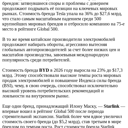
брендов: затянувшиеся споры и проблемы с доверием
продолжают подрывать её позиции на ключевых мировых
рынках. Стоимость бренда Tesla упала на 36% до $27,6 млрд,
что стало самым масштабным падением среди 500
крупнейших мировых брендов и отбросило компанию на 75-е
место в рейтинге Global 500.
В то же время китайские производители электромобилей
продолжают набирать обороты, агрессивно вытесняя
глобальных автопроизводителей за счет более низких цен и
масштабов производства, завоевывая международную
популярность среди потребителей.
Стоимость бренда
BYD
в 2026 году выросла на 23% до $17,3
млрд. Этому способствовали высокие темпы роста мировых
продаж электромобилей и повышение Индекса силы бренда
(BSI), чему, в свою очередь, способствовал исключительно
высокий уровень потребительских рекомендаций и
лояльности на внутреннем рынке.
Еще один бренд, принадлежащий Илону Маску, —
Starlink
—
впервые вошел в рейтинг Global 500 после периода
стремительной экспансии. Starlink более чем вдвое увеличил
стоимость своего бренда (до $5,2 млрд), став третьим в мире
брендом по темпам роста. Рост стоимости бренда Starlink