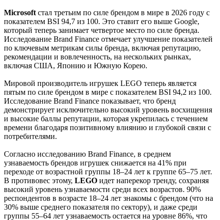
Microsoft
стал третьим по силе брендом в мире в 2026 году с
показателем BSI 94,7 из 100. Это ставит его выше Google,
который теперь занимает четвертое место по силе бренда.
Исследование Brand Finance отмечает улучшение показателей
по ключевым метрикам силы бренда, включая репутацию,
рекомендации и вовлеченность, на нескольких рынках,
включая США, Японию и Южную Корею.
Мировой производитель игрушек LEGO теперь является
пятым по силе брендом в мире с показателем BSI 94,2 из 100.
Исследование Brand Finance показывает, что бренд
демонстрирует исключительно высокий уровень восхищения
и высокие баллы репутации, которая укрепилась с течением
времени благодаря позитивному влиянию и глубокой связи с
потребителями.
Согласно исследованию Brand Finance, в среднем
узнаваемость брендов игрушек снижается на 41% при
переходе от возрастной группы 18–24 лет к группе 65–75 лет.
В противовес этому,
LEGO
идет наперекор тренду, сохраняя
высокий уровень узнаваемости среди всех возрастов. 90%
респондентов в возрасте 18–24 лет знакомы с брендом (что на
30% выше среднего показателя по сектору), и даже среди
группы 55–64 лет узнаваемость остается на уровне 86%, что