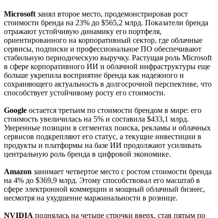
Microsoft
занял второе место, продемонстрировав рост
стоимости бренда на 23% до $565,2 млрд. Показатели бренда
отражают устойчивую динамику его портфеля,
ориентированного на корпоративный сектор, где облачные
сервисы, подписки и профессиональное ПО обеспечивают
стабильную периодическую выручку. Растущая роль Microsoft
в сфере корпоративного ИИ и облачной инфраструктуры еще
больше укрепила восприятие бренда как надежного и
сохраняющего актуальность в долгосрочной перспективе, что
способствует устойчивому росту его стоимости.
Google
остается третьим по стоимости брендом в мире: его
стоимость увеличилась на 5% и составила $433,1 млрд.
Уверенные позиции в сегментах поиска, рекламы и облачных
сервисов подкрепляют его статус, а текущие инвестиции в
продукты и платформы на базе ИИ продолжают усиливать
центральную роль бренда в цифровой экономике.
Amazon
занимает четвертое место с ростом стоимости бренда
на 4% до $369,9 млрд. Этому способствовал его масштаб в
сфере электронной коммерции и мощный облачный бизнес,
несмотря на ухудшение маржинальности в рознице.
NVIDIA
поднялась на четыре строчки вверх, став пятым по