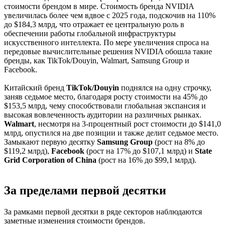
стоимости брендом в мире. Стоимость бренда NVIDIA
увеличилась более чем вдвое с 2025 года, подскочив на 110%
до $184,3 млрд, что отражает ее центральную роль в
обеспечении работы глобальной инфраструктуры
искусственного интеллекта. По мере увеличения спроса на
передовые вычислительные решения NVIDIA обошла такие
бренды, как TikTok/Douyin, Walmart, Samsung Group и
Facebook.
Китайский бренд
TikTok/Douyin
поднялся на одну строчку,
заняв седьмое место, благодаря росту стоимости на 45% до
$153,5 млрд, чему способствовали глобальная экспансия и
высокая вовлеченность аудитории на различных рынках.
Walmart
, несмотря на 3-процентный рост стоимости до $141,0
млрд, опустился на две позиции и также делит седьмое место.
Замыкают первую десятку
Samsung Group
(рост на 8% до
$119,2 млрд),
Facebook
(рост на 17% до $107,1 млрд) и
State
Grid Corporation of China
(рост на 16% до $99,1 млрд).
За пределами первой десятки
За рамками первой десятки в ряде секторов наблюдаются
заметные изменения стоимости брендов.