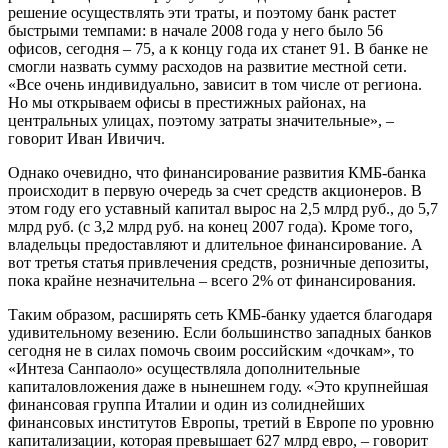
решение осуществлять эти траты, и поэтому банк растет
быстрыми темпами: в начале 2008 года у него было 56
офисов, сегодня – 75, а к концу года их станет 91. В банке не
смогли назвать сумму расходов на развитие местной сети.
«Все очень индивидуально, зависит в том числе от региона.
Но мы открываем офисы в престижных районах, на
центральных улицах, поэтому затраты значительные», –
говорит Иван Ивичич.
Однако очевидно, что финансирование развития КМБ-банка
происходит в первую очередь за счет средств акционеров. В
этом году его уставный капитал вырос на 2,5 млрд руб., до 5,7
млрд руб. (с 3,2 млрд руб. на конец 2007 года). Кроме того,
владельцы предоставляют и длительное финансирование. А
вот третья статья привлечения средств, розничные депозиты,
пока крайне незначительна – всего 2% от финансирования.
Таким образом, расширять сеть КМБ-банку удается благодаря
удивительному везению. Если большинство западных банков
сегодня не в силах помочь своим российским «дочкам», то
«Интеза Санпаоло» осуществляла дополнительные
капиталовложения даже в нынешнем году. «Это крупнейшая
финансовая группа Италии и один из солиднейших
финансовых институтов Европы, третий в Европе по уровню
капитализации, которая превышает 627 млрд евро, – говорит