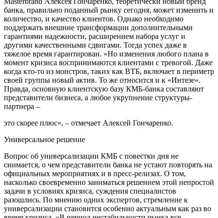
Masterbrаnd Алексея Гончаренко, теоретически новый бренд
банка, правильно поданный рынку сегодня, может изменить и
количество, и качество клиентов. Однако необходимо
поддержать внешние трансформации дополнительными
гарантиями надежности, расширением набора услуг и
другими качественными сдвигами. Тогда успех даже в
тяжелое время гарантирован. «Но изменения любого плана в
момент кризиса воспринимаются клиентами с тревогой. Даже
когда кто-то из монстров, таких как ВТБ, включает в периметр
своей группы новый актив. То же относится и к «Интезе».
Правда, основную клиентскую базу КМБ-банка составляют
представители бизнеса, а любое укрупнение структуры-
партнера –
это скорее плюс», – отмечает Алексей Гончаренко.
Универсальное решение
Вопрос об универсализации КМБ с повестки дня не
снимается, о чем представители банка не устают повторять на
официальных мероприятиях и в пресс-релизах. О том,
насколько своевременно заниматься решением этой непростой
задачи в условиях кризиса, суждения специалистов
разошлись. По мнению одних экспертов, стремление к
универсализации становится особенно актуальным как раз во
время кризиса. «В период нестабильности рынка все