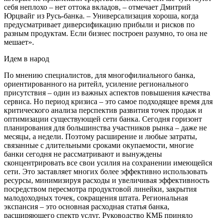
себя неплохо – нет оттока вкладов, – отмечает Дмитрий
Юрцвайг из Русь-банка. – Универсализация хороша, когда
предусматривает диверсификацию прибыли и рисков по
разным продуктам. Если бизнес построен разумно, то она не
мешает».
Идем в народ
По мнению специалистов, для многофилиального банка,
ориентированного на ритейл, усиление регионального
присутствия – один из важных аспектов повышения качества
сервиса. Но период кризиса – это самое подходящее время для
критического анализа перспектив развития точек продаж и
оптимизации существующей сети банка. Сегодня горизонт
планирования для большинства участников рынка – даже не
месяцы, а недели. Поэтому расширение и любые затраты,
связанные с длительными сроками окупаемости, многие
банки сегодня не рассматривают и вынуждены
сконцентрировать все свои усилия на сохранении имеющейся
сети. Это заставляет многих более эффективно использовать
ресурсы, минимизируя расходы и увеличивая эффективность
посредством пересмотра продуктовой линейки, закрытия
малодоходных точек, сокращения штата. Региональная
экспансия – это основная расходная статья банка,
расширяющего спектр услуг. Руководство КМБ приняло