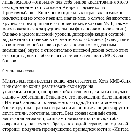
лишь недавно «открыли» для себя рынок кредитования этого
сектора экономики, согласен Андрей Науменко из
Промсвязьбанка. Конечно, в отдельных отраслях возможны
исключения из этого правила (например, в случае банкротства
крупного предприятия его поставщики, включая МСБ, также
могут оказаться в затруднительном финансовом положении).
Однако в целом высокий уровень диверсификации ссудной
задолженности банков в сегменте малого бизнеса (вследствие
сравнительно небольшого размера кредитов отдельным
заемщикам) вкупе с относительно высокой доходностью этих
операций должны обеспечить привлекательность МСБ для
банков.
Смена вывески
Менять вывески всегда проще, чем стратегию. Хотя КМБ-банк
и не смог до конца реализовать свой курс на
универсализацию, он провел обязательную для таких случаев
акцию – ребрендинг. Решение о его проведении было принято
«Интеза Санпаоло» в начале этого года. До этого момента
банки группы в разных странах имели отличающиеся друг от
друга стили, логотипы, цвета. Был создан единый стиль
написания названий, хотя сами названия остались, чтобы
сохранить узнаваемость бренда в каждой стране, но, с другой
стороны, получить преимущества принадлежности к «Интеза