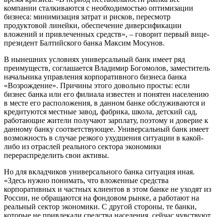
компании сталкиваются с необходимостью оптимизации
бизнеса: минимизация затрат и рисков, пересмотр
продуктовой линейки, обеспечение диверсификации
вложений и привлеченных средств», – говорит первый вице-
президент Балтийского банка Максим Мосунов.
В нынешних условиях универсальный банк имеет ряд
преимуществ, соглашается Владимир Богомолов, заместитель
начальника управления корпоративного бизнеса банка
«Возрождение». Причины этого довольно просты: если
бизнес банка или его филиала известен и понятен населению
в месте его расположения, в данном банке обслуживаются и
кредитуются местные завод, фабрика, школа, детский сад,
работающие жители получают зарплату, поэтому и доверие к
данному банку соответствующее. Универсальный банк имеет
возможность в случае резкого ухудшения ситуации в какой-
либо из отраслей реального сектора экономики
перераспределить свои активы.
Но для вкладчиков универсального банка ситуация иная.
«Здесь нужно понимать, что вложенные средства
корпоративных и частных клиентов в этом банке не уходят из
России, не обращаются на фондовом рынке, а работают на
реальный сектор экономики. С другой стороны, те банки,
которые не привлекали средства населения, сейчас чувствуют