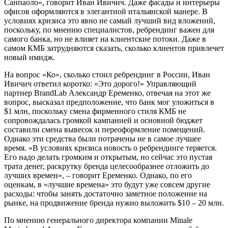
Санпаоло», говорит Иван Ивичич. Даже фасады и интерьеры
офисов оформляются в элегантной итальянской манере. В
условиях кризиса это явно не самый лучший вид вложений,
поскольку, по мнению специалистов, ребрендинг важен для
самого банка, но не влияет на клиентские потоки. Даже в
самом КМБ затрудняются сказать, сколько клиентов привлечет
новый имидж.
На вопрос «Ко», сколько стоил ребрендинг в России, Иван
Ивичич ответил коротко: «Это дорого!» Управляющий
партнер BrandLab Александр Еременко, отвечая на этот же
вопрос, высказал предположение, что банк мог уложиться в
$1 млн, поскольку смена фирменного стиля КМБ не
сопровождалась громкой кампанией и основной бюджет
составили смена вывесок и переоформление помещений.
Однако эти средства были потрачены не в самое лучшее
время. «В условиях кризиса новость о ребрендинге теряется.
Его надо делать громким и открытым, но сейчас это пустая
трата денег, раскрутку бренда целесообразнее отложить до
лучших времен», – говорит Еременко. Однако, по его
оценкам, в «лучшие времена» это будут уже совсем другие
расходы: чтобы занять достаточно заметное положение на
рынке, на продвижение бренда нужно выложить $10 – 20 млн.
По мнению генерального директора компании Minale