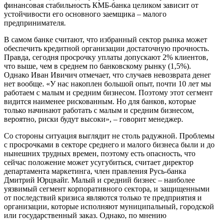
финансовая стабильность КМБ-банка целиком зависит от
устойчивости его основного заемщика – малого
предпринимателя.
В самом банке считают, что избранный сектор рынка может
обеспечить кредитной организации достаточную прочность.
Правда, сегодня просрочку уплаты допускают 2% клиентов,
что выше, чем в среднем по банковскому рынку (1,5%).
Однако Иван Ивичич отмечает, что случаев невозврата денег
нет вообще. «У нас накоплен большой опыт, почти 10 лет мы
работаем с малым и средним бизнесом. Поэтому этот сегмент
видится наименее рискованным. Но для банков, которые
только начинают работать с малым и средним бизнесом,
вероятно, риски будут высоки», – говорит менеджер.
Со стороны ситуация выглядит не столь радужной. Проблемы
с просрочками в секторе среднего и малого бизнеса были и до
нынешних трудных времен, поэтому есть опасность, что
сейчас положение может усугубиться, считает директор
департамента маркетинга, член правления Русь-банка
Дмитрий Юрцвайг. Малый и средний бизнес – наиболее
уязвимый сегмент корпоративного сектора, и защищенными
от последствий кризиса являются только те предприятия и
организации, которые исполняют муниципальный, городской
или государственный заказ. Однако, по мнению