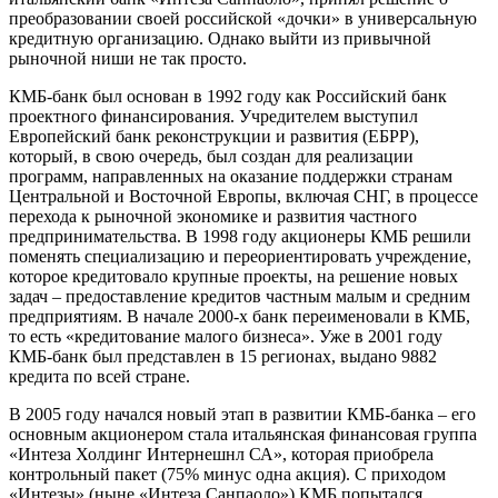
преобразовании своей российской «дочки» в универсальную
кредитную организацию. Однако выйти из привычной
рыночной ниши не так просто.
КМБ-банк был основан в 1992 году как Российский банк
проектного финансирования. Учредителем выступил
Европейский банк реконструкции и развития (ЕБРР),
который, в свою очередь, был создан для реализации
программ, направленных на оказание поддержки странам
Центральной и Восточной Европы, включая СНГ, в процессе
перехода к рыночной экономике и развития частного
предпринимательства. В 1998 году акционеры КМБ решили
поменять специализацию и переориентировать учреждение,
которое кредитовало крупные проекты, на решение новых
задач – предоставление кредитов частным малым и средним
предприятиям. В начале 2000-х банк переименовали в КМБ,
то есть «кредитование малого бизнеса». Уже в 2001 году
КМБ-банк был представлен в 15 регионах, выдано 9882
кредита по всей стране.
В 2005 году начался новый этап в развитии КМБ-банка – его
основным акционером стала итальянская финансовая группа
«Интеза Холдинг Интернешнл СА», которая приобрела
контрольный пакет (75% минус одна акция). С приходом
«Интезы» (ныне «Интеза Санпаоло») КМБ попытался