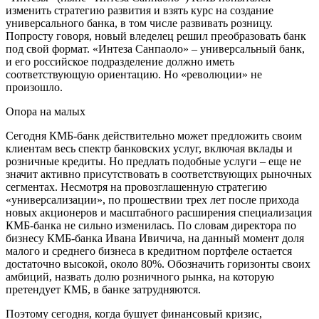
изменить стратегию развития и взять курс на создание
универсального банка, в том числе развивать розницу.
Попросту говоря, новый вледелец решил преобразовать банк
под свой формат. «Интеза Санпаоло» – универсальный банк,
и его российское подразделение должно иметь
соответствующую ориентацию. Но «революции» не
произошло.
Опора на малых
Сегодня КМБ-банк действительно может предложить своим
клиентам весь спектр банковских услуг, включая вклады и
розничные кредиты. Но предлать подобные услуги – еще не
значит активно присутствовать в соответствующих рыночных
сегментах. Несмотря на провозглашенную стратегию
«универсализации», по прошествии трех лет после прихода
новых акционеров и масштабного расширения специализация
КМБ-банка не сильно изменилась. По словам директора по
бизнесу КМБ-банка Ивана Ивичича, на данный момент доля
малого и среднего бизнеса в кредитном портфеле остается
достаточно высокой, около 80%. Обозначить горизонты своих
амбиций, назвать долю розничного рынка, на которую
претендует КМБ, в банке затрудняются.
Поэтому сегодня, когда бушует финансовый кризис,