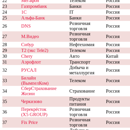
22
Мегафон
Телеком
Россия
23
Газпромбанк
Банки
Россия
24
1C
IT
Россия
25
Альфа-Банк
Банки
Россия
Розничная
26
DNS
Россия
торговля
Розничная
27
М.Видео
Россия
торговля
28
Сибур
Нефтехимия
Россия
29
T2 (экс Tele2)
Телеком
Россия
30
Chery
Авто
Китай
31
Аэрофлот
Транспорт
Россия
Добыча и
32
РУСАЛ
Россия
металлургия
Билайн
33
Телеком
Россия
(ВымпелКом)
СберСтрахование
34
Страхование
Россия
Жизни
Продукты
35
Черкизово
Россия
питания
Перекрёсток
Розничная
36
Россия
(X5 GROUP)
торговля
Розничная
37
Fix Price
Россия
торговля