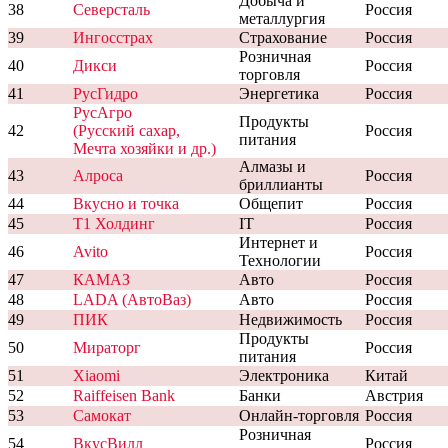
Добыча и
38
Северсталь
Россия
металлургия
39
Ингосстрах
Страхование
Россия
Розничная
40
Дикси
Россия
торговля
41
РусГидро
Энергетика
Россия
РусАгро
Продукты
42
(Русский сахар,
Россия
питания
Мечта хозяйки и др.)
Алмазы и
43
Алроса
Россия
бриллианты
44
Вкусно и точка
Общепит
Россия
45
T1 Холдинг
IT
Россия
Интернет и
46
Avito
Россия
Технологии
47
КАМАЗ
Авто
Россия
48
LADA (АвтоВаз)
Авто
Россия
49
ПИК
Недвижимость
Россия
Продукты
50
Мираторг
Россия
питания
51
Xiaomi
Электроника
Китай
52
Raiffeisen Bank
Банки
Австрия
53
Самокат
Онлайн-торговля
Россия
Розничная
54
ВкусВилл
Россия