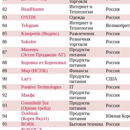
торговля
Интернет и
82
HeadHunter
Россия
Технологии
83
O'STIN
Одежда
Россия
Интернет и
84
Telegram
Великобрит
Технологии
85
Kinopoisk (Яндекс)
Развлечения
Россия
Розничная
86
Sokolov
Россия
торговля
Махеевъ
Продукты
87
Россия
(Эссен Продакшн АГ)
питания
Продукты
88
Коровка из Кореновки
Россия
питания
89
Мир (НСПК)
Финансы
Россия
Продукты
90
Lay's
США
питания
91
Positive Technologies
IT
Россия
Продукты
92
Макфа
Россия
питания
Greenfield Tea
Продукты
93
Россия
(Орими трейд)
питания
Doshirak
Продукты
94
Южная Кор
(Корея Якулт)
питания
95
BORK
Бытовая техника
Россия
ROSTIC`S