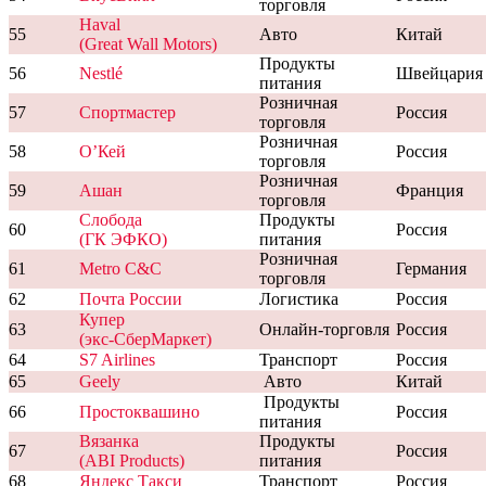
торговля
Haval
55
Авто
Китай
(Great Wall Motors)
Продукты
56
Nestlé
Швейцария
питания
Розничная
57
Спортмастер
Россия
торговля
Розничная
58
О’Кей
Россия
торговля
Розничная
59
Ашан
Франция
торговля
Слобода
Продукты
60
Россия
(ГК ЭФКО)
питания
Розничная
61
Metro C&C
Германия
торговля
62
Почта России
Логистика
Россия
Купер
63
Онлайн-торговля
Россия
(экс-СберМаркет)
64
S7 Airlines
Транспорт
Россия
65
Geely
Авто
Китай
Продукты
66
Простоквашино
Россия
питания
Вязанка
Продукты
67
Россия
(ABI Products)
питания
68
Яндекс Такси
Транспорт
Россия