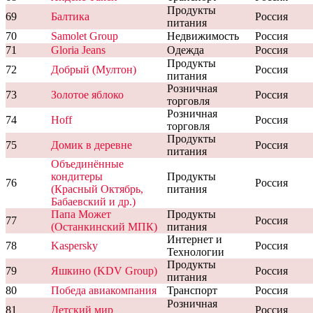
Продукты
69
Балтика
Россия
питания
70
Samolet Group
Недвижимость
Россия
71
Gloria Jeans
Одежда
Россия
Продукты
72
Добрый (Мултон)
Россия
питания
Розничная
73
Золотое яблоко
Россия
торговля
Розничная
74
Hoff
Россия
торговля
Продукты
75
Домик в деревне
Россия
питания
Объединённые
кондитеры
Продукты
76
Россия
(Красный Октябрь,
питания
Бабаевский и др.)
Папа Может
Продукты
77
Россия
(Останкинский МПК)
питания
Интернет и
78
Kaspersky
Россия
Технологии
Продукты
79
Яшкино (KDV Group)
Россия
питания
80
Победа авиакомпания
Транспорт
Россия
Розничная
81
Детский мир
Россия