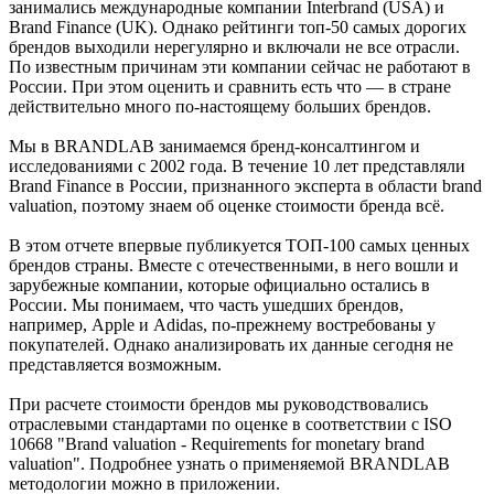
занимались международные компании Interbrand (USA) и
Brand Finance (UK). Однако рейтинги топ-50 самых дорогих
брендов выходили нерегулярно и включали не все отрасли.
По известным причинам эти компании сейчас не работают в
России. При этом оценить и сравнить есть что — в стране
действительно много по-настоящему больших брендов.
Мы в BRANDLAB занимаемся бренд-консалтингом и
исследованиями с 2002 года. В течение 10 лет представляли
Brand Finance в России, признанного эксперта в области brand
valuation, поэтому знаем об оценке стоимости бренда всё.
В этом отчете впервые публикуется ТОП-100 самых ценных
брендов страны. Вместе с отечественными, в него вошли и
зарубежные компании, которые официально остались в
России. Мы понимаем, что часть ушедших брендов,
например, Apple и Adidas, по-прежнему востребованы у
покупателей. Однако анализировать их данные сегодня не
представляется возможным.
При расчете стоимости брендов мы руководствовались
отраслевыми стандартами по оценке в соответствии с ISO
10668 "Brand valuation - Requirements for monetary brand
valuation". Подробнее узнать о применяемой BRANDLAB
методологии можно в приложении.