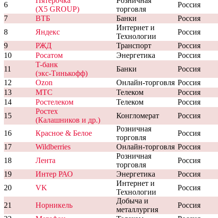
Пятёрочка
Розничная
6
Россия
(X5 GROUP)
торговля
7
ВТБ
Банки
Россия
Интернет и
8
Яндекс
Россия
Технологии
9
РЖД
Транспорт
Россия
10
Росатом
Энергетика
Россия
T-банк
11
Банки
Россия
(экс-Тинькофф)
12
Ozon
Онлайн-торговля
Россия
13
МТС
Телеком
Россия
14
Ростелеком
Телеком
Россия
Ростех
15
Конгломерат
Россия
(Калашников и др.)
Розничная
16
Красное & Белое
Россия
торговля
17
Wildberries
Онлайн-торговля
Россия
Розничная
18
Лента
Россия
торговля
19
Интер РАО
Энергетика
Россия
Интернет и
20
VK
Россия
Технологии
Добыча и
21
Норникель
Россия
металлургия