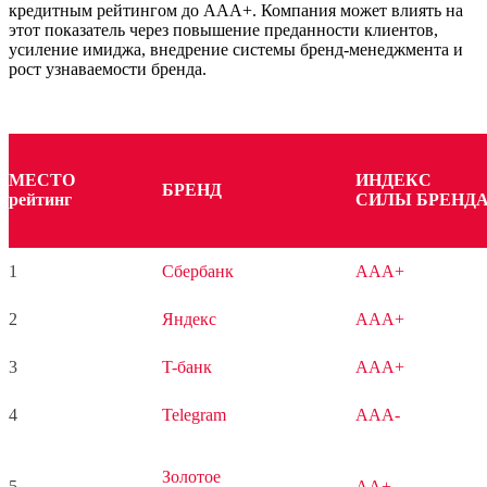
кредитным рейтингом до AAA+. Компания может влиять на
этот показатель через повышение преданности клиентов,
усиление имиджа, внедрение системы бренд-менеджмента и
рост узнаваемости бренда.
МЕСТО
ИНДЕКС
БРЕНД
рейтинг
СИЛЫ БРЕНД
1
Сбербанк
AAA+
2
Яндекс
AAA+
3
T-банк
AAA+
4
Telegram
AAA-
Золотое
5
AA+