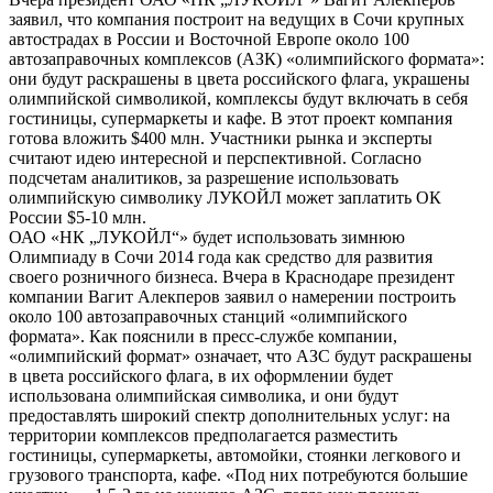
заявил, что компания построит на ведущих в Сочи крупных
автострадах в России и Восточной Европе около 100
автозаправочных комплексов (АЗК) «олимпийского формата»:
они будут раскрашены в цвета российского флага, украшены
олимпийской символикой, комплексы будут включать в себя
гостиницы, супермаркеты и кафе. В этот проект компания
готова вложить $400 млн. Участники рынка и эксперты
считают идею интересной и перспективной. Согласно
подсчетам аналитиков, за разрешение использовать
олимпийскую символику ЛУКОЙЛ может заплатить ОК
России $5-10 млн.
ОАО «НК „ЛУКОЙЛ“» будет использовать зимнюю
Олимпиаду в Сочи 2014 года как средство для развития
своего розничного бизнеса. Вчера в Краснодаре президент
компании Вагит Алекперов заявил о намерении построить
около 100 автозаправочных станций «олимпийского
формата». Как пояснили в пресс-службе компании,
«олимпийский формат» означает, что АЗС будут раскрашены
в цвета российского флага, в их оформлении будет
использована олимпийская символика, и они будут
предоставлять широкий спектр дополнительных услуг: на
территории комплексов предполагается разместить
гостиницы, супермаркеты, автомойки, стоянки легкового и
грузового транспорта, кафе. «Под них потребуются большие