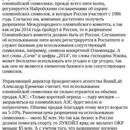
олимпийской символики, прежде всего пяти колец,
регулируется Найробскими соглашениями об охране
олимпийских символов, в которых Россия участвует с 1986
года. Согласно им, компании достаточно получить
разрешение Международного олимпийского комитета, а так
как игры 2014 года пройдут в России, то и разрешение
Олимпийского комитета должно быть от России. Соглашение
об использовании пяти колец регистрируется в Роспатенте и
служит базовым для использования сопутствующей
символики, например, символа конкретной Олимпиады. А
вот слова „Сочи“ и цифры „2014“, по слова господина Ускова,
может бесплатно использовать кто угодно и где угодно, так
как они не являются элементом базового или сопутствующих
символов.
Управляющий директор брэндингового агентства BrandLab
Александр Еременко считает, что использование
олимпийской символики не сильно отразится на объемах
продаж АЗС: «Только короткий период — пару месяцев —
заправляться на олимпийских АЗС будет весело и
патриотично. Объемы продаж благодаря этому могут возрасти
на 5-10%. Рыночная цена разрешения на использование
символики— около $2 млн. Но так как бизнес в России
должен помогать спорту, то ЛУКОЙЛ вряд ли заплатит ОКР
меньше $5 млн. А с учетом того, что разрешение логично