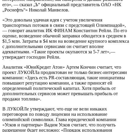
его», — сказал „Ъ“ официальный представитель ОАО «НК
„Роснефть“» Николай Манвелов.
«Это довольна удачная идея с учетом увеличения
транспортных потоков в связи с предстоящей Олимпиадой»,
— говорит аналитик ИК ФИНАМ Константин Рейли. По его
оценке, возведение обычной заправки обходится в среднем в
$1,5 млн. Затраты в $4 млн на возведение крупного комплекса
с дополнительными сервисами он считает вполне
адекватными. «Такие проекты окупаются за 5-7 лет»,—
утверждает господин Рейли.
Аналитик «ЮниКредит Атон» Артем Кончин считает, что
проект ЛУКОЙЛа продиктован не только бизнес-интересами
компании: «Здесь есть PR-составляющая, такие инициативы
повышают репутацию компании, а также приносят ей
определенный политический капитал. Хотя прибыль от
дополнительных сервисов может превышать прибыль от
продажи топлива».
В ЛУКОЙЛе утверждают, что еще не вели никаких
переговоров по поводу лицензии на использование
олимпийской символики. Глава юридической компании
«Усков и партнеры» Вадим Усков считает, что получить
разрешение будет несложно: «Порядок использования