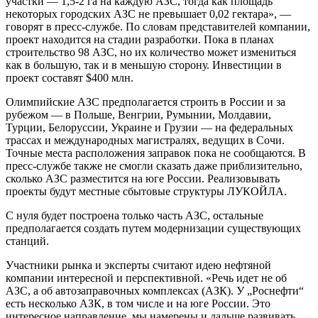
участки — 1,5-2 га на каждую АЗС, тогда как площадь
некоторых городских АЗС не превышает 0,02 гектара», —
говорят в пресс-службе. По словам представителей компании,
проект находится на стадии разработки. Пока в планах
строительство 98 АЗС, но их количество может измениться
как в большую, так и в меньшую сторону. Инвестиции в
проект составят $400 млн.
Олимпийские АЗС предполагается строить в России и за
рубежом — в Польше, Венгрии, Румынии, Молдавии,
Турции, Белоруссии, Украине и Грузии — на федеральных
трассах и международных магистралях, ведущих в Сочи.
Точные места расположения заправок пока не сообщаются. В
пресс-службе также не смогли сказать даже приблизительно,
сколько АЗС разместится на юге России. Реализовывать
проекты будут местные сбытовые структуры ЛУКОЙЛА.
С нуля будет построена только часть АЗС, остальные
предполагается создать путем модернизации существующих
станций.
Участники рынка и эксперты считают идею нефтяной
компании интересной и перспективной. «Речь идет не об
АЗС, а об автозаправочных комплексах (АЗК). У „Роснефти“
есть несколько АЗК, в том числе и на юге России. Это
интересное направление, мы намерены и дальше развивать