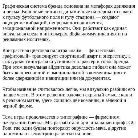
Графическая система бренда основана на метафорах движения
и ритма. Волновые линии и динамичные паттерны отсылают
к пульсу футбольного поля и гулу стадиона — создают
ощущение вибраций, непрерывного движения,
эмоциональной напряженности. Они работают как единая
визуальная среда в интерьерах, digital-коммуникациях и на
рекламных носителях.
Контрастная цветовая палитра «лайм — фиолетовый —
графитовый» транслирует спортивный азарт и энергетику, а
фактурная типографика усиливает характер и голос бренда.
При этом визуальная айдентика довольно гибкая: она может
быть экспрессивной и эмоциональной в коммуникациях и
более сдержанной в навигации или на документах.
Чтобы название считывалось легче, мы визуально разбили его
на две части. В этом решении заложен скрытый смысл: как и
в реальном матче, здесь сошлись две команды, в зеленой и
черной форме.
Тема игры продолжается в типографике — фирменном
начертании бренда. Мы разработали оригинальный шрифт GC
Font, где одни буквы повторяют округлость мяча, а другие
напоминают геометрию разметки на поле.