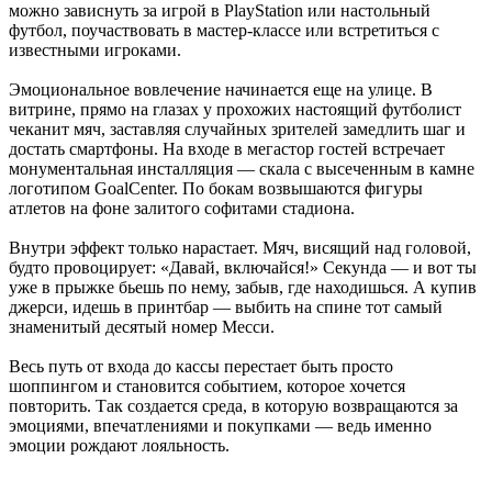
можно зависнуть за игрой в PlayStation или настольный
футбол, поучаствовать в мастер-классе или встретиться с
известными игроками.
Эмоциональное вовлечение начинается еще на улице. В
витрине, прямо на глазах у прохожих настоящий футболист
чеканит мяч, заставляя случайных зрителей замедлить шаг и
достать смартфоны. На входе в мегастор гостей встречает
монументальная инсталляция — скала с высеченным в камне
логотипом GoalCenter. По бокам возвышаются фигуры
атлетов на фоне залитого софитами стадиона.
Внутри эффект только нарастает. Мяч, висящий над головой,
будто провоцирует: «Давай, включайся!» Секунда — и вот ты
уже в прыжке бьешь по нему, забыв, где находишься. А купив
джерси, идешь в принтбар — выбить на спине тот самый
знаменитый десятый номер Месси.
Весь путь от входа до кассы перестает быть просто
шоппингом и становится событием, которое хочется
повторить. Так создается среда, в которую возвращаются за
эмоциями, впечатлениями и покупками — ведь именно
эмоции рождают лояльность.