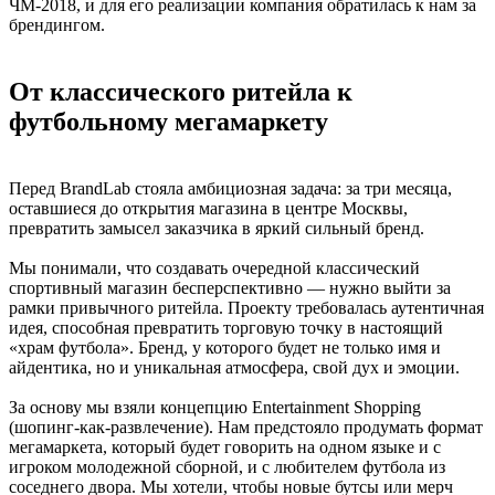
ЧМ-2018, и для его реализации компания обратилась к нам за
брендингом.
От классического ритейла к
футбольному мегамаркету
Перед BrandLab стояла амбициозная задача: за три месяца,
оставшиеся до открытия магазина в центре Москвы,
превратить замысел заказчика в яркий сильный бренд.
Мы понимали, что создавать очередной классический
спортивный магазин бесперспективно — нужно выйти за
рамки привычного ритейла. Проекту требовалась аутентичная
идея, способная превратить торговую точку в настоящий
«храм футбола». Бренд, у которого будет не только имя и
айдентика, но и уникальная атмосфера, свой дух и эмоции.
За основу мы взяли концепцию Entertainment Shopping
(шопинг-как-развлечение). Нам предстояло продумать формат
мегамаркета, который будет говорить на одном языке и с
игроком молодежной сборной, и с любителем футбола из
соседнего двора. Мы хотели, чтобы новые бутсы или мерч