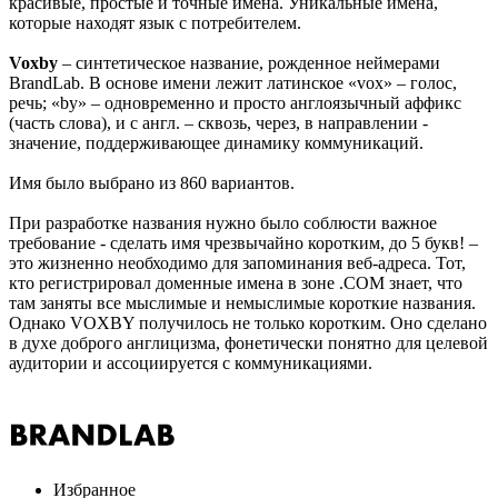
красивые, простые и точные имена. Уникальные имена,
которые находят язык с потребителем.
Voxby
– синтетическое название, рожденное неймерами
BrandLab. В основе имени лежит латинское «vox» – голос,
речь; «by» – одновременно и просто англоязычный аффикс
(часть слова), и с англ. – сквозь, через, в направлении -
значение, поддерживающее динамику коммуникаций.
Имя было выбрано из 860 вариантов.
При разработке названия нужно было соблюсти важное
требование - сделать имя чрезвычайно коротким, до 5 букв! –
это жизненно необходимо для запоминания веб-адреса. Тот,
кто регистрировал доменные имена в зоне .COM знает, что
там заняты все мыслимые и немыслимые короткие названия.
Однако VOXBY получилось не только коротким. Оно сделано
в духе доброго англицизма, фонетически понятно для целевой
аудитории и ассоциируется с коммуникациями.
Избранное