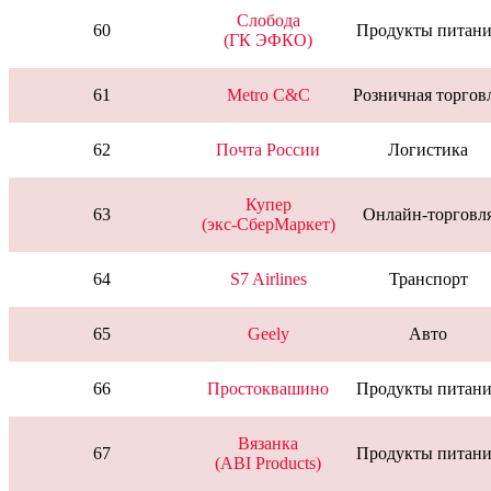
Слобода
60
Продукты питани
(ГК ЭФКО)
61
Metro C&C
Розничная торгов
62
Почта России
Логистика
Купер
63
Онлайн-торговл
(экс-СберМаркет)
64
S7 Airlines
Транспорт
65
Geely
Авто
66
Простоквашино
Продукты питани
Вязанка
67
Продукты питани
(ABI Products)