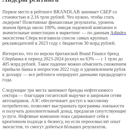
Первое место в рейтинге BRANDLAB занимает СБЕР со
стоимостью в 2,16 трлн рублей. Что нужно, чтобы стать
лидером? Позитивные финансовые результаты, уровень
знания бренда около 100%, имидж надежной компании и
значительные инвестиции в маркетинг — по данным
Adindex
экосистема Сбера возглавила список самых крупных
рекламодателей в 2023 году с бюджетом 30 млрд рублей.
Интересно, что по версии британской Brand Finance бренд
Сбербанка в период 2023-2024 рухнул на 63% — с 1 трлн до
405 млрд рублей. Такое падение можно объяснить снижением
прибыли банка в непростом 2022 году и удешевлением рубля
к доллару — все рейтинги оперируют данными предыдущего
года.
Следующие три места занимают бренды нефтегазового
сектора — благодаря гигантской выручке и широким сетям
автозаправок. АЗС обеспечивает доступ к массовому
потребителю, позволяет выстраивать программы лояльности
и получать дополнительный доход, предлагая сопутствующие
услуги. Нефтяные компании пока сдерживают себя в
креативном подходе к бизнесу, но если переосмыслят опыт
экосистем, то смогут добиться бóльших результатов,